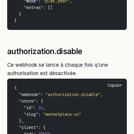
"mode"
:
"plan_year"
,
"extras"
:
[]
}
}
authorization.disable
Ce webhook se lance à chaque fois q'une
authorisation est désactivée.
Copier
{
"webhook"
:
"authorization.disable"
,
"store"
:
{
"id"
:
24
,
"slug"
:
"marketplace-xx"
},
"client"
:
{