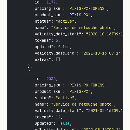
"id"
:
1177
,
"pricing_sku"
:
"PIXIS-PX-TOKENS"
,
"product_sku"
:
"PIXIS-PX"
,
"status"
:
"active"
,
"name"
:
"Service de retouche photo"
,
"validity_date_start"
:
"2020-10-16T09:14:2
"tokens"
:
6
,
"updated"
:
false
,
"validity_date_end"
:
"2021-10-16T09:14:20.
"extras"
:
[]
},
{
"id"
:
2333
,
"pricing_sku"
:
"PIXIS-PX-TOKENS"
,
"product_sku"
:
"PIXIS-PX"
,
"status"
:
"active"
,
"name"
:
"Service de retouche photo"
,
"validity_date_start"
:
"2021-05-16T09:14:2
"tokens"
:
12
,
"updated"
:
false
,
"validity_date_end"
:
"2022-05-16T09:14:20.