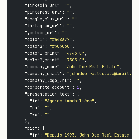
"linkedin_url"
:
""
,
"pinterest_url"
:
""
,
"google_plus_url"
:
""
,
"instagram_url"
:
""
,
"youtube_url"
:
""
,
"color1"
:
"#a48a77"
,
"color2"
:
"#b0b0b0"
,
"color1_print"
:
"4745 C"
,
"color2_print"
:
"7505 C"
,
"company_name"
:
"John Doe Real Estate"
,
"company_email"
:
"johndoe-realestate@email.com
"company_logo_url"
:
""
,
"corporate_account"
:
1
,
"presentation_text"
:
{
"fr"
:
"Agence immobilière"
,
"en"
:
""
,
"es"
:
""
},
"bio"
:
{
"fr"
:
"Depuis 1993, John Doe Real Estate vou