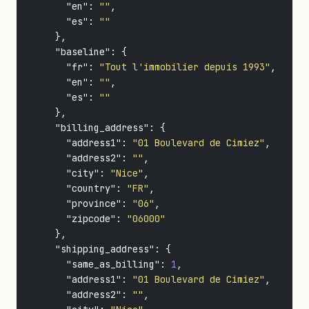
"en"
:
""
,
"es"
:
""
},
"baseline"
:
{
"fr"
:
"Tout l'immobilier depuis 1993"
,
"en"
:
""
,
"es"
:
""
},
"billing_address"
:
{
"address1"
:
"01 Boulevard de Cimiez"
,
"address2"
:
""
,
"city"
:
"Nice"
,
"country"
:
"FR"
,
"province"
:
"06"
,
"zipcode"
:
"06000"
},
"shipping_address"
:
{
"same_as_billing"
:
1
,
"address1"
:
"01 Boulevard de Cimiez"
,
"address2"
:
""
,