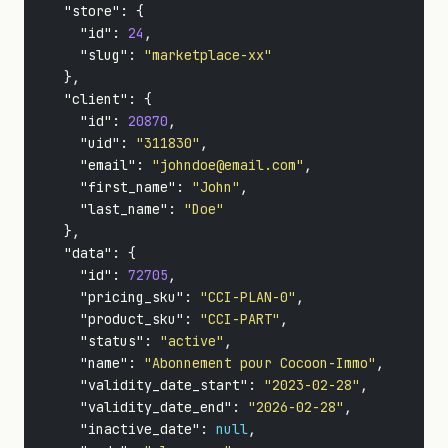
"store"
:
{
"id"
:
24
,
"slug"
:
"marketplace-xx"
},
"client"
:
{
"id"
:
20870
,
"uid"
:
"311830"
,
"email"
:
"johndoe@email.com"
,
"first_name"
:
"John"
,
"last_name"
:
"Doe"
},
"data"
:
{
"id"
:
72705
,
"pricing_sku"
:
"CCI-PLAN-0"
,
"product_sku"
:
"CCI-PART"
,
"status"
:
"active"
,
"name"
:
"Abonnement pour Cocoon-Immo"
,
"validity_date_start"
:
"2023-02-28"
,
"validity_date_end"
:
"2026-02-28"
,
"inactive_date"
:
null
,