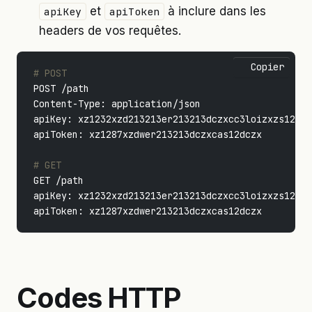
et
à inclure dans les
apiKey
apiToken
headers de vos requêtes.
Copier
# POST
POST /path

Content-Type: application/json

apiKey: xz1232xzd213213er213213dczxcc3loizxzs12dcz
apiToken: xz1287xzdwer213213dczxcas12dczx

# GET
GET /path

apiKey: xz1232xzd213213er213213dczxcc3loizxzs12dcz
Codes HTTP