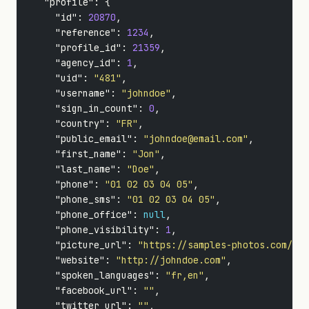
"profile"
:
{
"id"
:
20870
,
"reference"
:
1234
,
"profile_id"
:
21359
,
"agency_id"
:
1
,
"uid"
:
"481"
,
"username"
:
"johndoe"
,
"sign_in_count"
:
0
,
"country"
:
"FR"
,
"public_email"
:
"johndoe@email.com"
,
"first_name"
:
"Jon"
,
"last_name"
:
"Doe"
,
"phone"
:
"01 02 03 04 05"
,
"phone_sms"
:
"01 02 03 04 05"
,
"phone_office"
:
null
,
"phone_visibility"
:
1
,
"picture_url"
:
"https://samples-photos.com/wo
"website"
:
"http://johndoe.com"
,
"spoken_languages"
:
"fr,en"
,
"facebook_url"
:
""
,
"twitter_url"
:
""
,