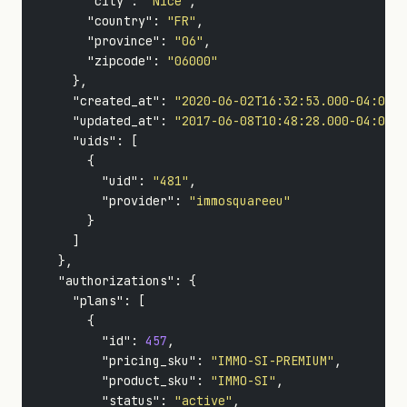
"city"
:
"Nice"
,
"country"
:
"FR"
,
"province"
:
"06"
,
"zipcode"
:
"06000"
},
"created_at"
:
"2020-06-02T16:32:53.000-04:00"
,
"updated_at"
:
"2017-06-08T10:48:28.000-04:00"
,
"uids"
:
[
{
"uid"
:
"481"
,
"provider"
:
"immosquareeu"
}
]
},
"authorizations"
:
{
"plans"
:
[
{
"id"
:
457
,
"pricing_sku"
:
"IMMO-SI-PREMIUM"
,
"product_sku"
:
"IMMO-SI"
,
"status"
:
"active"
,