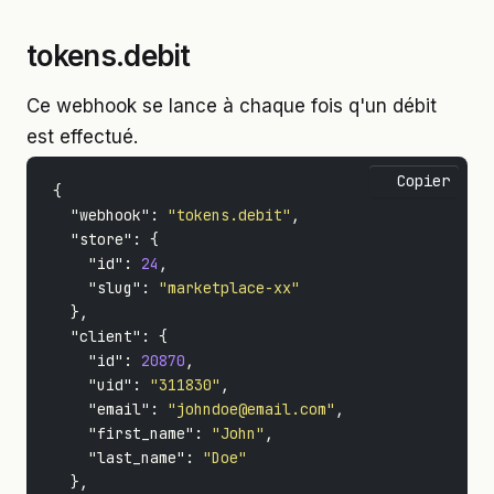
tokens.debit
Ce webhook se lance à chaque fois q'un débit
est effectué.
Copier
{
"webhook"
:
"tokens.debit"
,
"store"
:
{
"id"
:
24
,
"slug"
:
"marketplace-xx"
},
"client"
:
{
"id"
:
20870
,
"uid"
:
"311830"
,
"email"
:
"johndoe@email.com"
,
"first_name"
:
"John"
,
"last_name"
:
"Doe"
},