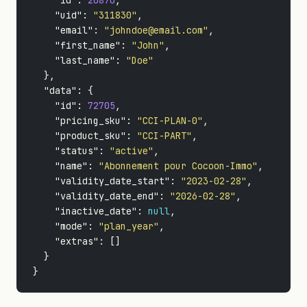
"id"
:
20870
,
"uid"
:
"311830"
,
"email"
:
"johndoe@email.com"
,
"first_name"
:
"John"
,
"last_name"
:
"Doe"
},
"data"
:
{
"id"
:
72705
,
"pricing_sku"
:
"CCI-PLAN-0"
,
"product_sku"
:
"CCI-PART"
,
"status"
:
"active"
,
"name"
:
"Abonnement pour Cocoon-Immo"
,
"validity_date_start"
:
"2023-02-28"
,
"validity_date_end"
:
"2026-02-28"
,
"inactive_date"
:
null
,
"mode"
:
"plan_year"
,
"extras"
:
[]
}
}