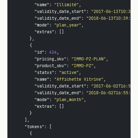
"name"
:
"Illimité"
,
"validity_date_start"
:
"2017-06-13T10:39:4
"validity_date_end"
:
"2018-06-13T10:39:47.
"mode"
:
"plan_year"
,
"extras"
:
[]
},
{
"id"
:
414
,
"pricing_sku"
:
"IMMO-PZ-PLAN"
,
"product_sku"
:
"IMMO-PZ"
,
"status"
:
"active"
,
"name"
:
"Affichette Vitrine"
,
"validity_date_start"
:
"2017-06-02T16:55:3
"validity_date_end"
:
"2018-06-02T16:55:31.
"mode"
:
"plan_month"
,
"extras"
:
[]
}
],
"tokens"
:
[
{