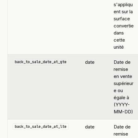
s'appliqu
ent sur la
surface
convertie
dans
cette
unité
date
Date de
back_to_sale_date_at_gte
remise
en vente
supérieur
e ou
égale à
(YYYY-
MM-DD)
date
Date de
back_to_sale_date_at_lte
remise