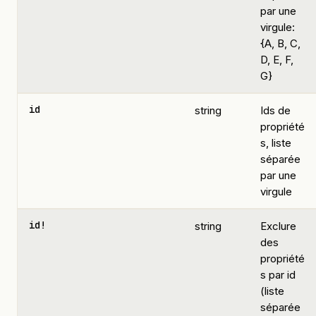
par une
virgule:
{A, B, C,
D, E, F,
G}
id
string
Ids de
propriété
s, liste
séparée
par une
virgule
id!
string
Exclure
des
propriété
s par id
(liste
séparée