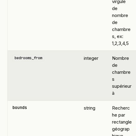
virgule
de
nombre
de
chambre
s, ex:
1,2,3,4,5
integer
Nombre
bedrooms_from
de
chambre
s
supérieur
à
bounds
string
Recherc
he par
rectangle
géograp
hique.