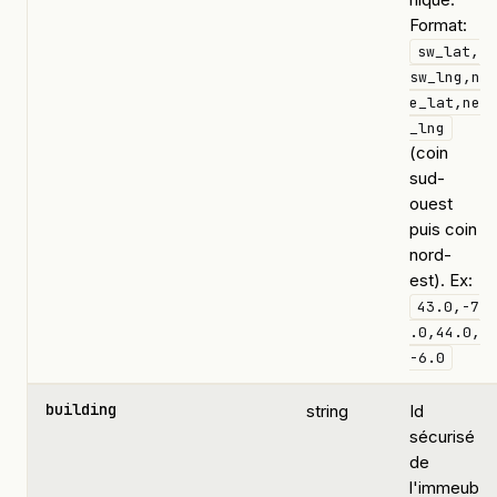
Format:
sw_lat,
sw_lng,n
e_lat,ne
_lng
(coin
sud-
ouest
puis coin
nord-
est). Ex:
43.0,-7
.0,44.0,
-6.0
building
string
Id
sécurisé
de
l'immeub