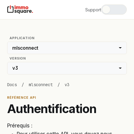
Support
APPLICATION
mlsconnect
VERSION
v3
Docs
/
mlsconnect
/
v3
RÉFÉRENCE API
Authentification
Prérequis :