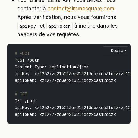
Pour utiliser cette API, vous devez nous
contacter à
contact@immosquare.com
.
Après vérification, nous vous fournirons
et
à inclure dans les
apiKey
apiToken
headers de vos requêtes.
Copier
# POST
POST /path

Content-Type: application/json

apiKey: xz1232xzd213213er213213dczxcc3loizxzs12dcz
apiToken: xz1287xzdwer213213dczxcas12dczx

# GET
GET /path

apiKey: xz1232xzd213213er213213dczxcc3loizxzs12dcz