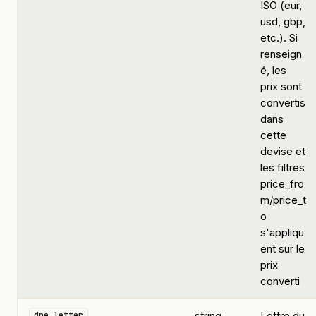
ISO (eur,
usd, gbp,
etc.). Si
renseign
é, les
prix sont
convertis
dans
cette
devise et
les filtres
price_fro
m/price_t
o
s'appliqu
ent sur le
prix
converti
string
Lettre du
dpe_letter