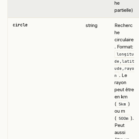
he
partielle)
circle
string
Recherc
he
circulaire
. Format:
longitu
de,latit
ude,rayo
. Le
n
rayon
peut être
en km
(
)
5km
ou m
(
).
500m
Peut
aussi