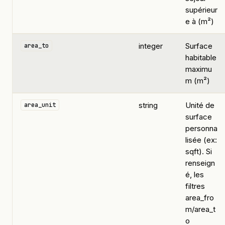
supérieur
e à (m²)
integer
Surface
area_to
habitable
maximu
m (m²)
string
Unité de
area_unit
surface
personna
lisée (ex:
sqft). Si
renseign
é, les
filtres
area_fro
m/area_t
o