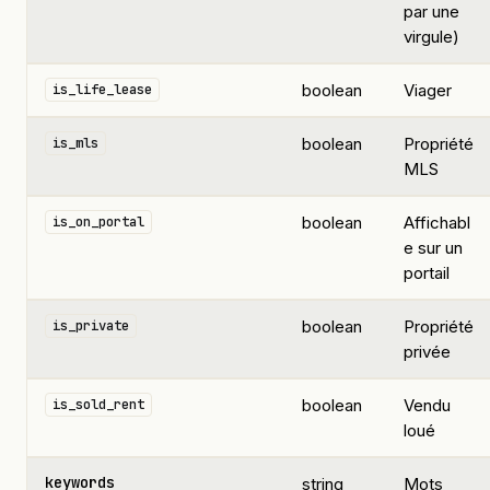
par une
virgule)
boolean
Viager
is_life_lease
boolean
Propriété
is_mls
MLS
boolean
Affichabl
is_on_portal
e sur un
portail
boolean
Propriété
is_private
privée
boolean
Vendu
is_sold_rent
loué
keywords
string
Mots