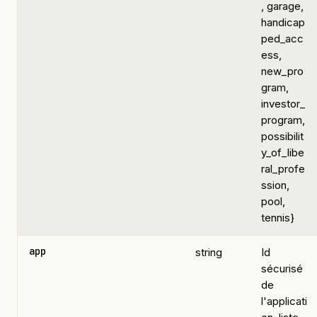
, garage,
handicap
ped_acc
ess,
new_pro
gram,
investor_
program,
possibilit
y_of_libe
ral_profe
ssion,
pool,
tennis}
app
string
Id
sécurisé
de
l'applicati